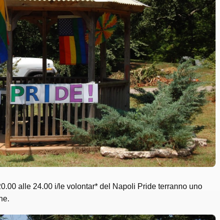
.00 alle 24.00 i/le volontar* del Napoli Pride terranno uno
ne.