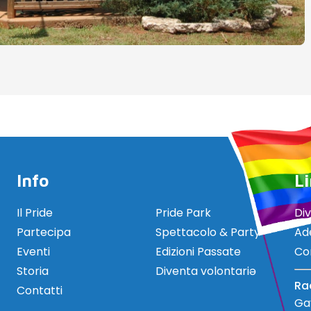
Info
Li
Il Pride
Pride Park
Di
Partecipa
Spettacolo & Party
Ad
Eventi
Edizioni Passate
Co
Storia
Diventa volontariə
Ra
Contatti
Gay