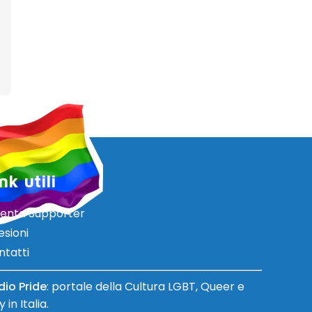
nk utili
venta Supporter
esioni
ntatti
dio Pride
: portale della Cultura LGBT, Queer e
 in Italia.