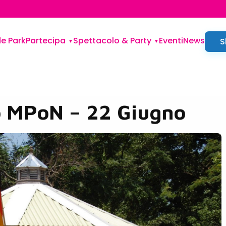
de Park
Partecipa
Spettacolo & Party
Eventi
News
S
o MPoN – 22 Giugno