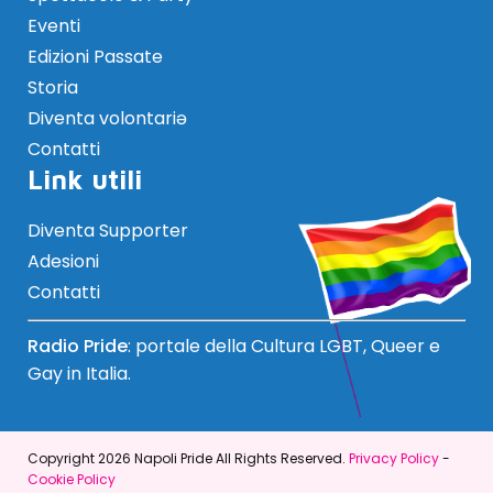
Eventi
Edizioni Passate
Storia
Diventa volontariə
Contatti
Link utili
Diventa Supporter
Adesioni
Contatti
Radio Pride
: portale della Cultura LGBT, Queer e
Gay in Italia.
Copyright 2026 Napoli Pride All Rights Reserved.
Privacy Policy
-
Cookie Policy