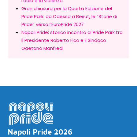
l’odio e la violenza
Gran chiusura per la Quarta Edizione del
Pride Park: da Odessa a Beirut, le “Storie di
Pride” verso l’EuroPride 2027
Napoli Pride: storico incontro al Pride Park tra
il Presidente Roberto Fico e il Sindaco
Gaetano Manfredi
Napoli Pride 2026