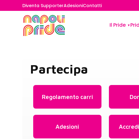
Diventa Supporter
Adesioni
Contatti
Il Pride
Pri
Partecipa
Regolamento carri
Don
Adesioni
Accred