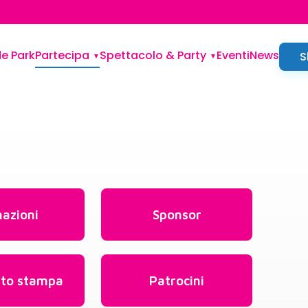
de Park
Partecipa
Spettacolo & Party
Eventi
News
S
azioni
Sponsor
ito stampa
Patrocini