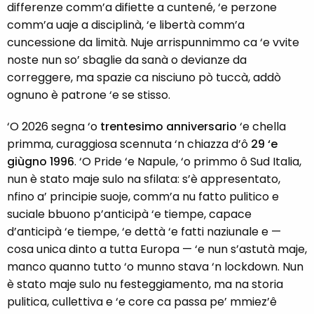
differenze comm’a difiette a cuntené, ‘e perzone
comm’a uaje a disciplinà, ‘e libertà comm’a
cuncessione da limità. Nuje arrispunnimmo ca ‘e vvite
noste nun so’ sbaglie da sanà o devianze da
correggere, ma spazie ca nisciuno pò tuccà, addò
ognuno è patrone ‘e se stisso.
‘O 2026 segna ‘o
trentesimo anniversario
‘e chella
primma, curaggiosa scennuta ‘n chiazza d’ô
29 ‘e
giùgno 1996
. ‘O Pride ‘e Napule, ‘o primmo ô Sud Italia,
nun è stato maje sulo na sfilata: s’è appresentato,
nfino a’ principie suoje, comm’a nu fatto pulitico e
suciale bbuono p’anticipà ‘e tiempe, capace
d’anticipà ‘e tiempe, ‘e dettà ‘e fatti naziunale e —
cosa unica dinto a tutta Europa — ‘e nun s’astutà maje,
manco quanno tutto ‘o munno stava ‘n lockdown. Nun
è stato maje sulo nu festeggiamento, ma na storia
pulitica, cullettiva e ‘e core ca passa pe’ mmiez’ê