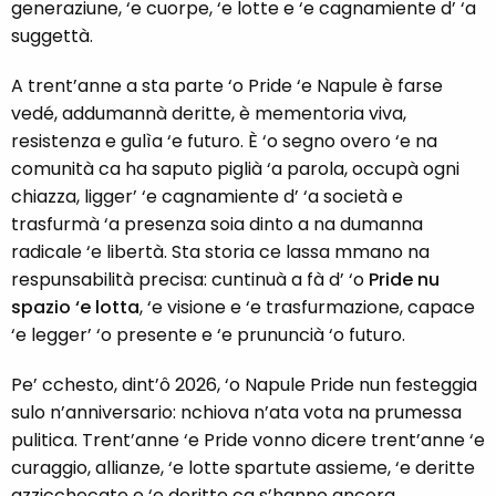
generaziune, ‘e cuorpe, ‘e lotte e ‘e cagnamiente d’ ‘a
suggettà.
A trent’anne a sta parte ‘o Pride ‘e Napule è farse
vedé, addumannà deritte, è mementoria viva,
resistenza e gulìa ‘e futuro. È ‘o segno overo ‘e na
comunità ca ha saputo piglià ‘a parola, occupà ogni
chiazza, ligger’ ‘e cagnamiente d’ ‘a società e
trasfurmà ‘a presenza soia dinto a na dumanna
radicale ‘e libertà. Sta storia ce lassa mmano na
respunsabilità precisa: cuntinuà a fà d’ ‘o
Pride nu
spazio ‘e lotta
, ‘e visione e ‘e trasfurmazione, capace
‘e legger’ ‘o presente e ‘e prununcià ‘o futuro.
Pe’ cchesto, dint’ô 2026, ‘o Napule Pride nun festeggia
sulo n’anniversario: nchiova n’ata vota na prumessa
pulitica. Trent’anne ‘e Pride vonno dicere trent’anne ‘e
curaggio, allianze, ‘e lotte spartute assieme, ‘e deritte
azzicchecate e ‘e deritte ca s’hanno ancora