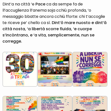
Dint’a na città ‘e
Pace
ca da sempe fa de
ll’accuglienza ll’anema soja cchiù profonda, ‘o
messaggio bbatte ancora cchiù fforte: chi t’accoglie
te riceve pe’ chello ca sì.
Dint’ô mare nuosto e dint’â
città nosta, ‘a libertà scorre fluida, ‘e cuorpe
s’incòntrano, e ‘a vita, semplicemente, nun se
corregge.