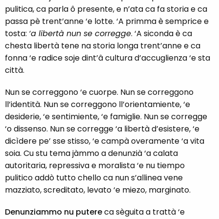
pulitica, ca parla ô presente, e n’ata ca fa storia e ca
passa pè trent’anne ‘e lotte. ‘A primma è semprice e
tosta:
‘a libertà nun se corregge
. ‘A siconda è ca
chesta libertà tene na storia longa trent’anne e ca
fonna ‘e radice soje dint’â cultura d’accuglienza ‘e sta
città.
Nun se correggono ‘e cuorpe. Nun se correggono
ll’identità. Nun se correggono ll’orientamiente, ‘e
desiderie, ‘e sentimiente, ‘e famiglie. Nun se corregge
‘o dissenso. Nun se corregge ‘a libertà d’esistere, ‘e
dicìdere pe’ sse stisso, ‘e campà overamente ‘a vita
soia. Cu stu tema jàmmo a denunzià ‘a calata
autoritaria, repressiva e moralista ‘e nu tiempo
pulitico addò tutto chello ca nun s’allinea vene
mazziato, screditato, levato ‘e miezo, marginato.
Denunziammo nu putere
ca sèguita a trattà ‘e