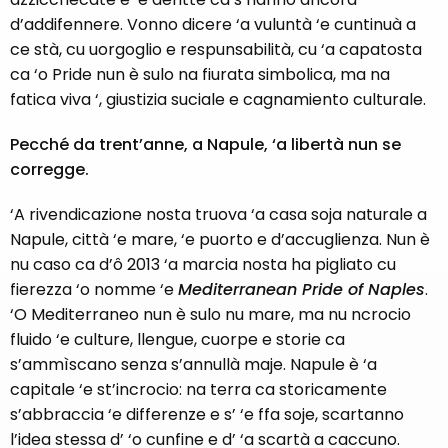
d’addifennere. Vonno dicere ‘a vuluntà ‘e cuntinuà a
ce stà, cu uorgoglio e respunsabilità, cu ‘a capatosta
ca ‘o Pride nun è sulo na fiurata simbolica, ma na
fatica viva ‘, giustizia suciale e cagnamiento culturale.
Pecché da trent’anne, a Napule, ‘a libertà nun se
corregge.
‘A rivendicazione nosta truova ‘a casa soja naturale a
Napule, città ‘e mare, ‘e puorto e d’accuglienza. Nun è
nu caso ca d’ô 2013 ‘a marcia nosta ha pigliato cu
fierezza ‘o nomme ‘e
Mediterranean Pride of Naples
.
‘O Mediterraneo nun è sulo nu mare, ma nu ncrocio
fluido ‘e culture, llengue, cuorpe e storie ca
s’ammìscano senza s’annullà maje. Napule è ‘a
capitale ‘e st’incrocio: na terra ca storicamente
s’abbraccia ‘e differenze e s’ ‘e ffa soje, scartanno
l’idea stessa d’ ‘o cunfine e d’ ‘a scartà a caccuno.