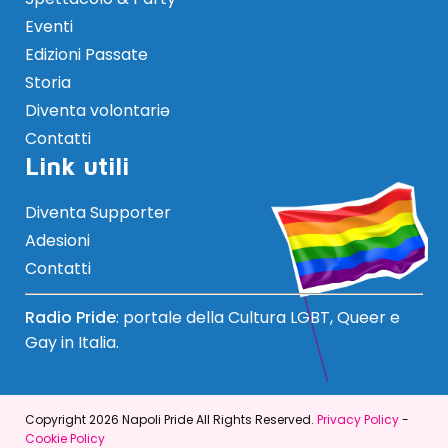
Eventi
Edizioni Passate
Storia
Diventa volontariə
Contatti
Link utili
Diventa Supporter
Adesioni
Contatti
Radio Pride
: portale della Cultura LGBT, Queer e
Gay in Italia.
Copyright 2026 Napoli Pride All Rights Reserved.
Privacy Policy
-
Cookie Policy