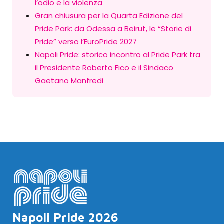
l’odio e la violenza
Gran chiusura per la Quarta Edizione del
Pride Park: da Odessa a Beirut, le “Storie di
Pride” verso l’EuroPride 2027
Napoli Pride: storico incontro al Pride Park tra
il Presidente Roberto Fico e il Sindaco
Gaetano Manfredi
Napoli Pride 2026