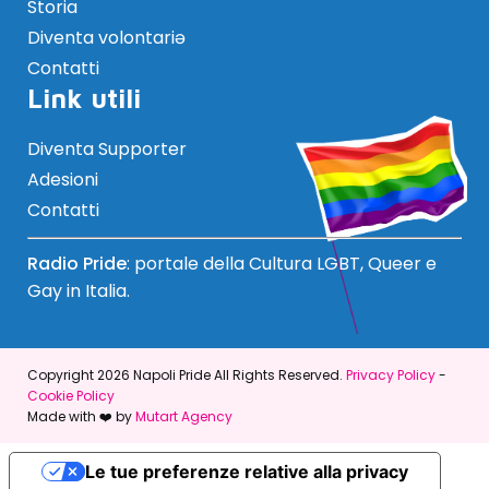
Storia
Diventa volontariə
Contatti
Link utili
Diventa Supporter
Adesioni
Contatti
Radio Pride
: portale della Cultura LGBT, Queer e
Gay in Italia.
Copyright 2026 Napoli Pride All Rights Reserved.
Privacy Policy
-
Cookie Policy
Made with ❤️ by
Mutart Agency
Le tue preferenze relative alla privacy