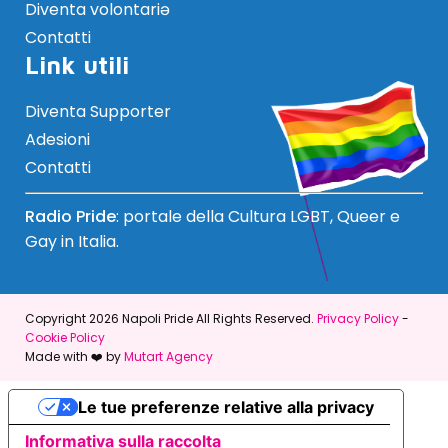
Diventa volontariə
Contatti
Link utili
Diventa Supporter
Adesioni
Contatti
Radio Pride
: portale della Cultura LGBT, Queer e
Gay in Italia.
Copyright 2026 Napoli Pride All Rights Reserved.
Privacy Policy
-
Cookie Policy
Made with ❤️ by
Mutart Agency
Le tue preferenze relative alla privacy
Informativa sulla raccolta