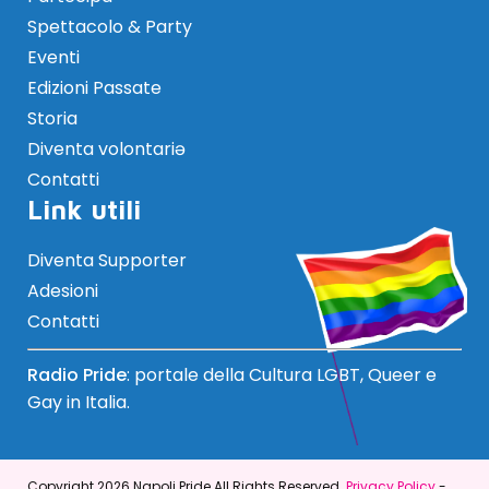
Spettacolo & Party
Eventi
Edizioni Passate
Storia
Diventa volontariə
Contatti
Link utili
Diventa Supporter
Adesioni
Contatti
Radio Pride
: portale della Cultura LGBT, Queer e
Gay in Italia.
Copyright 2026 Napoli Pride All Rights Reserved.
Privacy Policy
-