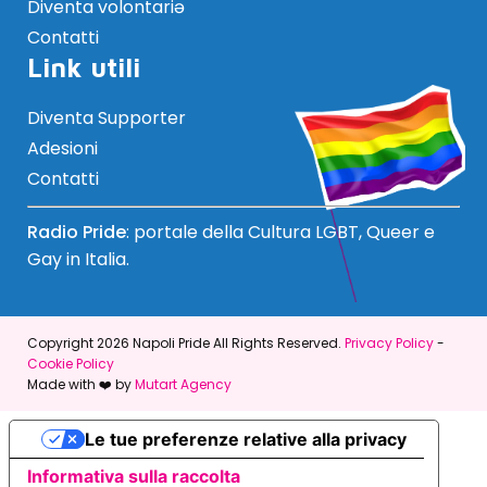
Diventa volontariə
Contatti
Link utili
Diventa Supporter
Adesioni
Contatti
Radio Pride
: portale della Cultura LGBT, Queer e
Gay in Italia.
Copyright 2026 Napoli Pride All Rights Reserved.
Privacy Policy
-
Cookie Policy
Made with ❤️ by
Mutart Agency
Le tue preferenze relative alla privacy
Informativa sulla raccolta