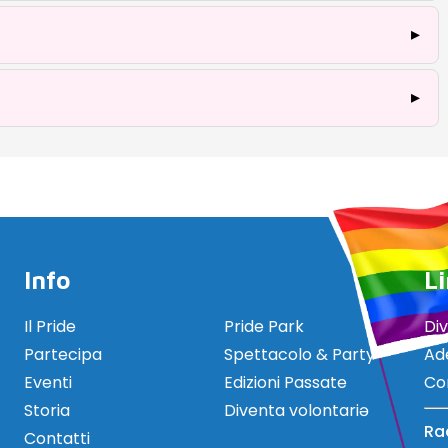
▸
▸
Info
Li
Il Pride
Pride Park
Di
Partecipa
Spettacolo & Party
Ad
Eventi
Edizioni Passate
Co
Storia
Diventa volontariə
Ra
Contatti