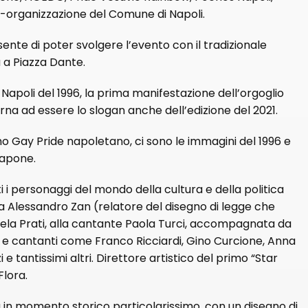
-organizzazione del Comune di Napoli.
te di poter svolgere l’evento con il tradizionale
a a Piazza Dante.
 Napoli del 1996, la prima manifestazione dell’orgoglio
orna ad essere lo slogan anche dell’edizione del 2021.
imo Gay Pride napoletano, ci sono le immagini del 1996 e
Capone.
i i personaggi del mondo della cultura e della politica
da Alessandro Zan (relatore del disegno di legge che
mela Prati, alla cantante Paola Turci, accompagnata da
ri e cantanti come Franco Ricciardi, Gino Curcione, Anna
tantissimi altri. Direttore artistico del primo “Star
Flora.
 in momento storico particolarissimo, con un disegno di