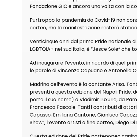
Fondazione GIC e ancora una volta con la co
Purtroppo la pandemia da Covid-19 non consen
corteo, ma la manifestazione resterà static
Venticinque anni dal primo Pride nazionale di
LGBTQIA+ nel sud Italia, è “Jesce Sole” che t
Ad inaugurare l’evento, in ricordo di quel pr
le parole di Vincenzo Capuano e Antonella 
Madrina dell’evento è la cantante Arisa. Tant
presenti a questa edizione del Napoli Pride, 
porta il suo nome) a Vladimir Luxuria, da Pa
Francesca Pascale. Tanti i contributi di atto
Capasso, Emiliana Cantone, Gianluca Capozzi e 
Show”, l’evento artisti a fine corteo, Diego Di 
Questa edizione del Pride partenopeo capita