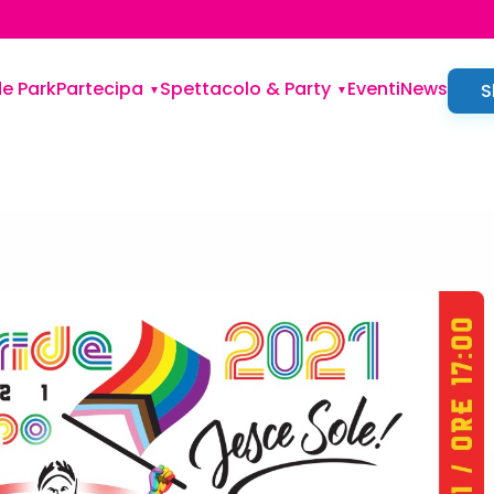
de Park
Partecipa
Spettacolo & Party
Eventi
News
S