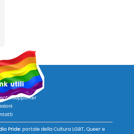
nk utili
venta Supporter
esioni
ntatti
dio Pride
: portale della Cultura LGBT, Queer e