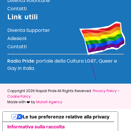
Diventa volontariə
Contatti
Link utili
Diventa Supporter
Adesioni
Contatti
Radio Pride
: portale della Cultura LGBT, Queer e
Gay in Italia.
Copyright 2026 Napoli Pride All Rights Reserved.
Privacy Policy
-
Cookie Policy
Made with ❤️ by
Mutart Agency
Le tue preferenze relative alla privacy
Informativa sulla raccolta