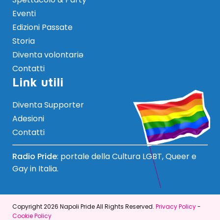
Eventi
Edizioni Passate
Storia
Diventa volontariə
Contatti
Link utili
Diventa Supporter
Adesioni
Contatti
Radio Pride
: portale della Cultura LGBT, Queer e
Gay in Italia.
Copyright 2026 Napoli Pride All Rights Reserved.
Privacy Policy
-
Cookie Policy