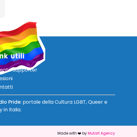
nk utili
venta Supporter
esioni
ntatti
dio Pride
: portale della Cultura LGBT, Queer e
 in Italia.
Made with ❤️ by
Mutart Agency