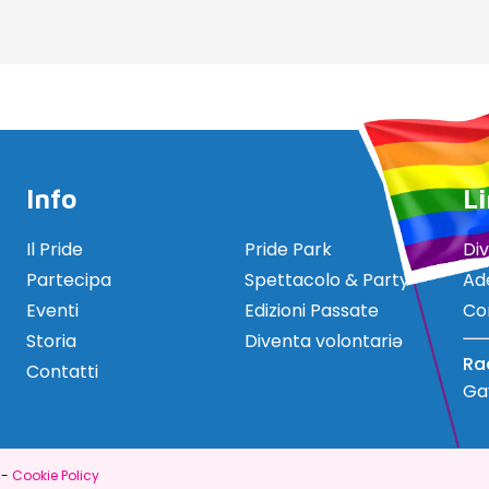
Info
Li
Il Pride
Pride Park
Di
Partecipa
Spettacolo & Party
Ad
Eventi
Edizioni Passate
Co
Storia
Diventa volontariə
Ra
Contatti
Gay
-
Cookie Policy