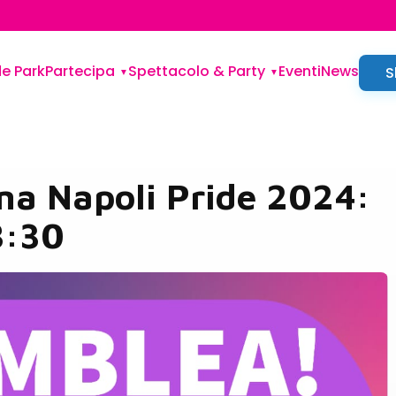
de Park
Partecipa
Spettacolo & Party
Eventi
News
S
na Napoli Pride 2024:
8:30